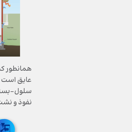
همانطور که 
عایق است ک
نفوذ و نشت