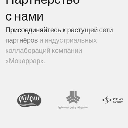
с нами
Присоединяйтесь
к
растущей
сети
партнёров
и
индустриальных
коллабораций
компании
«Мокаррар».