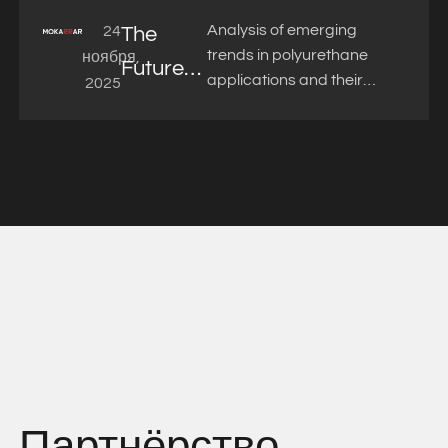
Analysis of emerging
24
The
trends in polyurethane
ноября,
Future
applications and their
2025
of
transformative role in
building industry
Polyurethane
standards.
Technology
in
Construction
Партнёрство