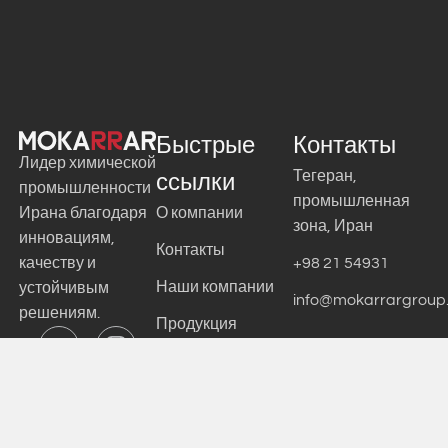
Быстрые
Контакты
Лидер химической
07
Тегеран,
ссылки
Национальная
промышленности
промышленная
Ирана благодаря
О компании
премия качества
зона, Иран
инновациям,
Контакты
качеству и
+98 21 54931
Национальная премия в
Наши компании
устойчивым
info@mokarrargroup
области качества для
решениям.
Продукция
компании «Mokarrar
Engineering Materials»
Вакансии
Новости и
аналитика