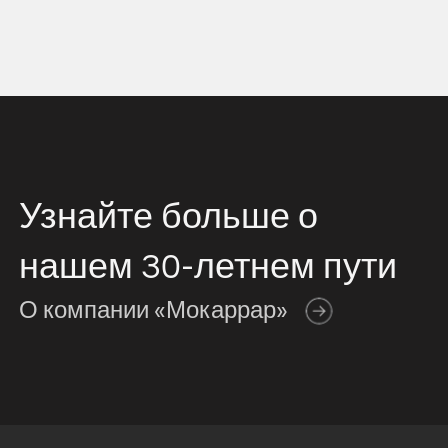
06
Лучший
экспортёр
Узнайте больше о
провинции
Казвин (2022)
нашем
30-летнем пути
О компании «Мокаррар»
Ведущий экспортёр
провинции Казвин в 2022
году