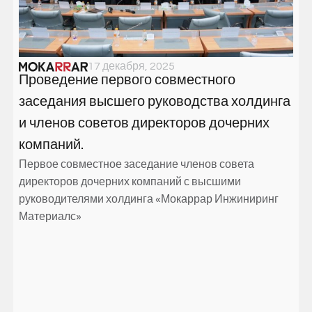
05
17 декабря, 2025
Членство в
Проведение первого совместного
П
Научно
заседания высшего руководства холдинга
д
технологическом
и членов советов директоров дочерних
р
компаний.
E
парке Казвина
Первое совместное заседание членов совета
У
директоров дочерних компаний с высшими
м
Членство в научно-
руководителями холдинга «Мокаррар Инжиниринг
к
технологическом парке
Материалс»
з
в
о