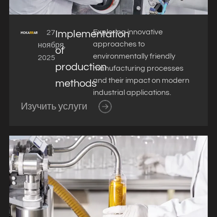
Exploring innovative
27
Implementation
approaches to
ноября,
of
environmentally friendly
2025
production
manufacturing processes
and their impact on modern
methods
industrial applications.
Изучить услуги