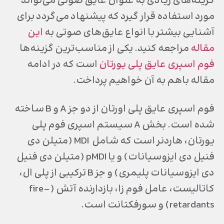
گزینه‌های زیادی به عنوان عایق صوتی می‌تواند
مورد استفاده قرار گیرد که پیشنهاد می‌گردد برای
آشنایی بیشتر با انواع عایق‌های صوتی به
این
مقاله
مراجعه کنید. یکی از مناسب‌ترین گزینه‌ها
فوم اسپری عایق پلی یورتان
است که در ادامه
مقاله باهم به آن خواهیم پرداخت.
فوم اسپری عایق پلی اورتان از دو جز A و B ساخته
شده است. بخش A سیستم اسپری فوم پلی
یورتان، هاردنر است که شامل MDI (متیلن دی
فنیل دی ایزوسیانات) و یا pMDI (متیلن دی فنیل
دی ایزوسیانات پلیمری) و جز B ترکیبی از پلی ال،
کاتالیست، عامل فوم زا، بازدارنده آتش (fire-
retardants) و سورفکتانت است.