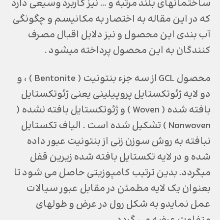
ساختمانهای بلند مرتبه و … نیز کاربرد وسیعی دارد
که در این مقاله به اختصار به مکانیسم و چگونگی
آب بندی این محصول و نیز دلایل اقبال مصرف
کنندگان به این محصول پرداخته میشود .
محصول GCL از سه جزء بنتونیت ( Bentonite ) ، و
دو لایه ژئوتکستایل پروپیلینی یعنی ژئوتکستایل
بافته شده ( Woven ) و ژئوتکستایل بافته نشده (
Nonwoven ) تشکیل شده است . الیاف تکستایل
نبافته به روش سوزن زنی از بنتونیت عبور داده
شده و در لایه تکستایل بافته شده زیرین قفل
میگردد. بدین ترتیب کامپوزیتی حاصل می شود تا
بعنوان یک لایه مطمئن در مقابل عبور سیالات
عمل نمایدو به شکل رول در عرض و طولهای