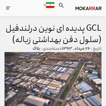
GCL پدیده ای نوین درلندفیل
(سلول دفن بهداشتی زباله)
تاریخ :
26 مرداد , 1393
دسته‌بندی :
بلاگ