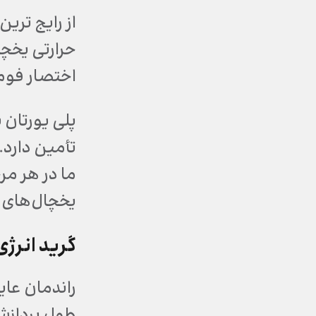
از رایج ترین
حرارتی یخچال
اختصار فوم
پلی یورتان 
تأمین دارد.
ما در هر مر
یخچال‌های م
گرید انرژی
راندمان عای
طول پردازش