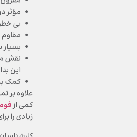
مقرون ب
مؤثر در
بی خطر
مقاوم 
بسیار س
نقش مؤث
این بدا
کمک به
علاوه بر تم
کمی از
فوم 
زیادی را بر
کارشناسان 