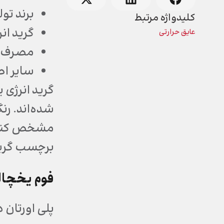
برند تو
کلیدواژه مرتبط
گرید انرژی
عایق حرارتی
مصرف ا
سایر اط
برچسب گرید 
فوم یخچال
پلی اورتان د