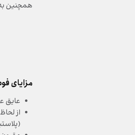
همچنین به م
مزایای فوم
عایق عالی
از لحاظ
(پلاستی