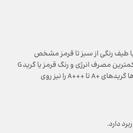
 A تا G است که به ترتیب با طیف رنگی از سبز تا قرمز مشخص
شده‎‌اند. رنگ سبز یا گرید A نشان‌دهنده بهترین راندمان و کمترین مصرف انرژی و رنگ قرمز یا گرید G
مشخص کننده بدترین راندمان وسیله است. برخی وسیله‎‌ها گریدهای +A تا +++A را نیز روی
برد دارد.