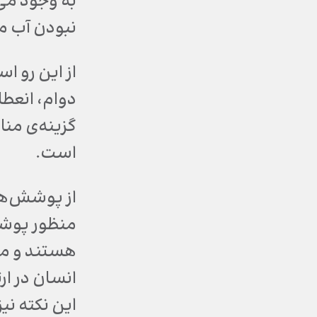
به وجود می‌
نبودن آب من
از این رو اس
دوام، انعطا
گزینه‌ی منا
است.
از پوشش‌ها 
هستند و معم
انسان در ا
این نکته نی