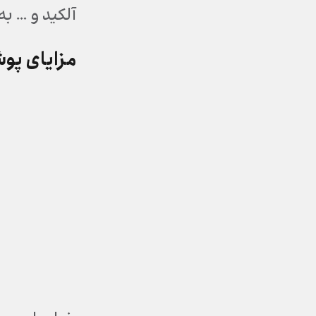
آلکید و … ب
مزایای پو