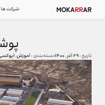
شرکت ها
پوشش
تاریخ :
29 آذر , 1400
دسته‌بندی :
آموزش
,
اپوکسی