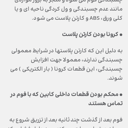
چسبندگي فوم مي شود و منجر به بروز مواردي
مانند عدم چسبندگي و ول كردگي ناحيه اي و يا
كلي ورق، ABS و كارتن پلاست مي شود.
• كرونا بودن كارتن پلاست
به دليل اين كه كارتن پلاستها در شرايط معمولي
چسبندگي ندارند، معمولا جهت افزايش
چسبندگي، اين قطعات كرونا ( بار الكتريكي ) مي
شوند.
• محكم بودن قطعات داخلي كابين كه با فوم در
تماس هستند
فوم بعد از گذشت چند ثانيه بعد از تزريق شروع به