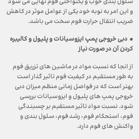
سلول بندي خوب و يكنواختي فوم نهايي مي شود
و اين امر به نوبه خود يكي از عوامل موثر در كاهش
ضريب انتقال حرارت فوم سخت مي باشد.
• دبي خروجي پمپ ايزوسيانات و پليول و كاليبره
كردن آن در صورت نياز
از انجا كه نسبت مواد در ماشين هاي تزريق فوم
به طور مستقيم در كيفيت فوم تاثير گذار است
بهتر است كه در فواصل زماني منظم ميزان دبي
خروجي پمپ هاي پليول و ايزوسيانات بررسي
شود. نسبت مواد تاثير مستقيم بر چسبندگي
فوم، استحكام فوم، رشد فوم، سلول بندي و
واكنش هاي فوم دارد.