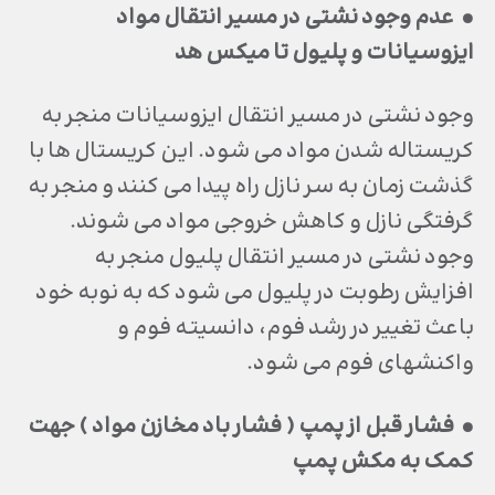
• عدم وجود نشتي در مسير انتقال مواد
ايزوسيانات و پليول تا ميكس هد
وجود نشتي در مسير انتقال ايزوسيانات منجر به
كريستاله شدن مواد مي شود. اين كريستال ها با
گذشت زمان به سر نازل راه پيدا مي كنند و منجر به
گرفتگي نازل و كاهش خروجي مواد مي شوند.
وجود نشتي در مسير انتقال پليول منجر به
افزايش رطوبت در پليول مي شود كه به نوبه خود
باعث تغيير در رشد فوم، دانسيته فوم و
واكنشهاي فوم مي شود.
• فشار قبل از پمپ ( فشار باد مخازن مواد ) جهت
كمك به مكش پمپ