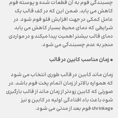
چسبندگي فوم به آن قطعات شده و پوسته فوم
كاهش مي يابد. ضمن اين كه در كف قالب يك
عامل كمكي در جهت افزايش فلو فوم شود. در
شرايطي كه دماي محيط بسيار كاهش مي يابد
دماي قالب بيشتر اهميت پيدا ميكند و در مواردي
منجر به عدم چسبندگي مي شود.
• زمان مناسب كابين در قالب
زمان ماند كابين در قالب طوري انتخاب مي شود
كه همواره بالاتر از زمان اتمام پخت فوم باشد. در
صورتي كه كابين زودتر از زمان ماند از قالب بارگبري
شود باعث باد افتادگي اوليه در كابين و نيز
shrinkage فوم بعد از مدتي مي شود.