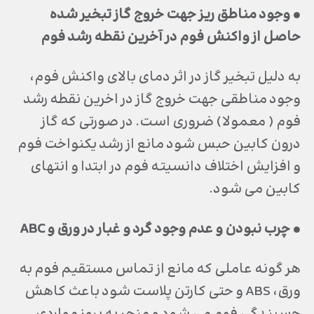
• وجود مناطق ريز جهت خروج گاز تبخير شده
حاصل از واكنش فوم در آخرين نقطه رشد فوم
به دليل تبخير گاز در اثر دماي بالاي واكنش فوم،
وجود مناطقي جهت خروج گاز در اخرين نقطه رشد
فوم ( معمولا) ضروري است. در صورتي كه گاز
درون كابين حبس شود مانع از رشد يكنواخت فوم
و افزايش اختلاف دانسيته فوم در ابتدا و انتهاي
كابين مي شود.
• چرب نبودن و عدم وجود گرد و غبار در ورق و ABC
هر گونه عاملي كه مانع از تماس مستقيم فوم به
ورق، ABS و حتي كارتن پلاست شود باعث كاهش