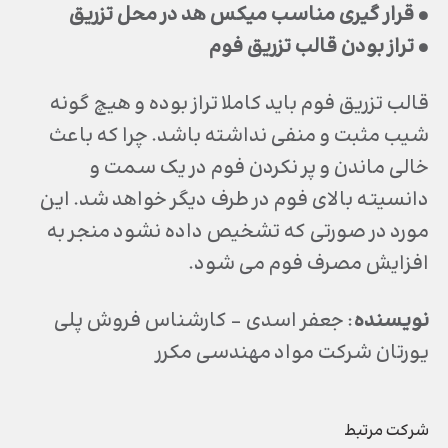
• قرار گيري مناسب ميكس هد در محل تزريق
• تراز بودن قالب تزريق فوم
قالب تزريق فوم بايد كاملا تراز بوده و هيچ گونه
شيب مثبت و منفي نداشته باشد. چرا كه باعث
خالي ماندن و پر نكردن فوم در يك سمت و
دانسيته بالاي فوم در طرف ديگر خواهد شد. اين
مورد در صورتي كه تشخيص داده نشود منجر به
افزايش مصرف فوم مي شود.
نویسنده
: جعفر اسدی – کارشناس فروش پلی
یورتان شرکت مواد مهندسی مکرر
شرکت مرتبط