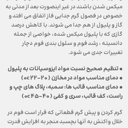
ميكس شدن باشند در غير اينصورت بعد از مدتي به
خصوص در فصول گرم جدايي فاز اتفاق مي افتد و
گاز و پليول از هم جدا مي شوند. با كاهش درصد
گازي كه با پليول ميكس شده، خواصي از جمله
دانسيته ، رشد فوم و سلول بندي فوم دچار
تغييرات جدي مي شود.
• تنظيم صحيح نسبت مواد ايزوسيانات به پليول
• دماي مناسب مواد در مخازن ( 20-22 0c)
• دماي مناسب قالب ها: سمبه، پلاگ هاي چپ و
راست، كف قالب، سري و كفي ( 40-45 0c)
گرم كردن و پيش گرم قطعاتي كه قرار است فوم در
خلال واكنش به آنها بچسبد منجر به افزايش قدرت