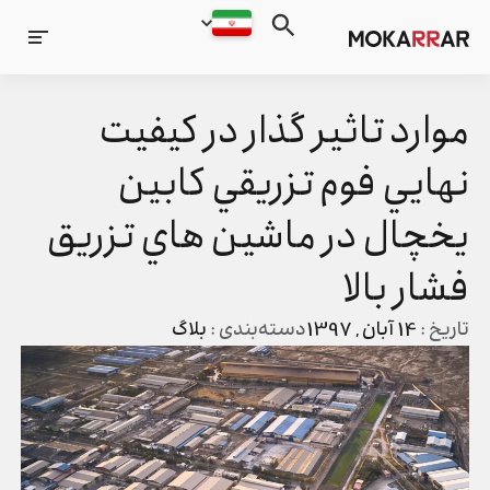
موارد تاثير گذار در كيفيت
نهايي فوم تزريقي كابين
يخچال در ماشين هاي تزريق
فشار بالا
تاریخ :
14 آبان , 1397
دسته‌بندی :
بلاگ