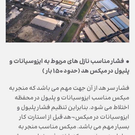
• فشار مناسب نازل هاي مربوط به ايزوسيانات و
پليول در ميكس هد (حدود 150 بار )
فشار سر هد از آن جهت مهم مي باشد كه منجر به
ميكس مناسب ايزوسيانات و پليول در محفظه
اختلاط مي شود. بنابراين تنظيم فشار پليول و
ايزوسيانات در ميكس¬هد قبل از استارت كار
بسيار مهم مي باشد. ميكس مناسب منجر به