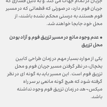
جريان در تمام جهات مي كند. و به دليل فشاري كه
جريان فوم دارد، در صورتي كه قطعاتي كه در مسير
فوم هستند به درستي محكم نشده باشند، از
محل خود جابجا خواهند شد.
• عدم وجود مانع در مسير تزريق فوم و آزاد بودن
محل تزريق
يكي از موارد بسيار مهم در زمان طراحي كابين
يخچال،‌در نظر گرفتن مسير جريان فوم و محل
تزريق فوم است. اين مسير بايد به گونه اي در نظر
گرفته شود كه هيچ گونه مانعي بر سر راه
ميكس¬هد در زمان تزريق فوم وجود نداشته
باشد.