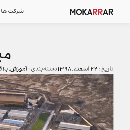
شرکت ها
مب
تاریخ :
22 اسفند , 1398
دسته‌بندی :
آموزش
,
بلاگ