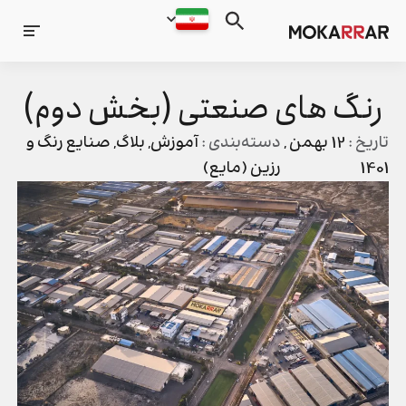
رنگ های صنعتی (بخش دوم)
تاریخ :
12 بهمن ,
دسته‌بندی :
آموزش
,
بلاگ
,
صنایع رنگ و
1401
رزین (مایع)