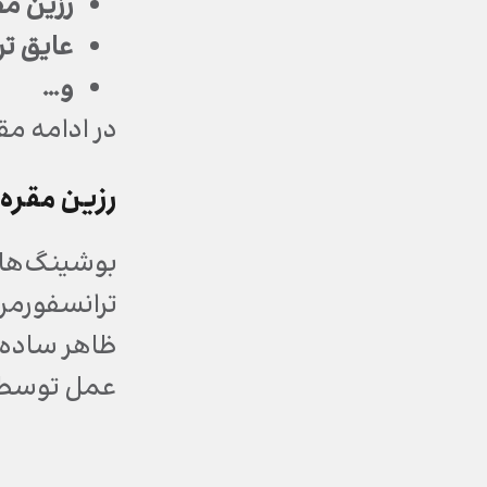
رزین م
عایق ت
و…
در ادامه مق
رزین مقره
بوشینگ‌های 
ترانسفورمره
ظاهر ساده، 
عمل توسط ا