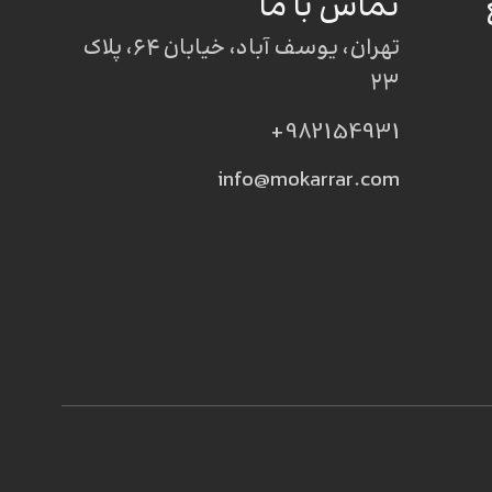
تماس با ما
تهران، یوسف آباد، خیابان ۶۴، پلاک
۲۳
982154931+
info@mokarrar.com