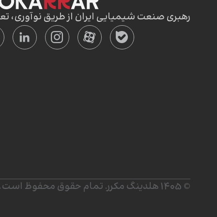
رهبری صنعت شیمیایی ایران از طریق نوآوری، تعالی
© ۱۴۰5 هلدینگ مکرر. تمام حقوق محفوظ است.