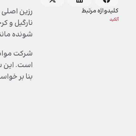
رزین اصلی ر
کلیدواژه مرتبط
آلکید
نارگیل و کر
شونده مانن
شرکت مواد م
است. این شر
بنا بر خواس