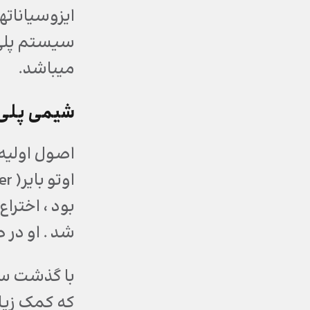
سیستم پلی ی
میباشد.
شیمی پلی 
اصول اولی
بود ، اختر
شد . او در 
با گذشت س
که کمک زیا