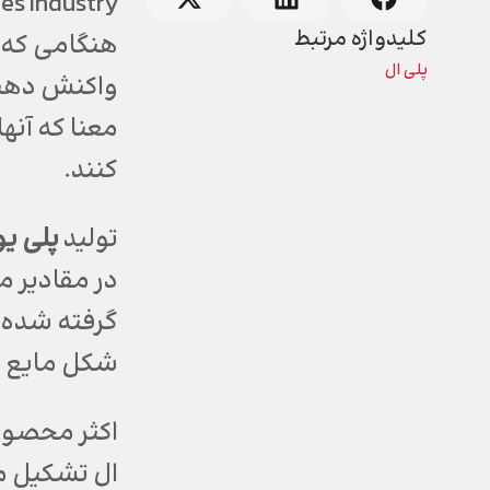
es Industry
کلیدواژه مرتبط
هنگامی که پ
پلی ال
واکنش دهند
معنا که آنه
کنند.
تولید
پلی یو
در مقادیر 
گرفته شده ح
شکل مایع 
اکثر محصو
ال تشکیل می