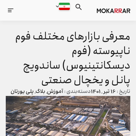
معرفی بازارهای مختلف فوم
ناپیوسته (فوم
دیسکانتینیوس) ساندویچ
پانل و یخچال صنعتی
تاریخ :
16 تیر , 1401
دسته‌بندی :
آموزش
,
بلاگ
,
پلی یورتان