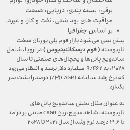
ساختمان و ساخت و ساز، خودرو، لوازم
برقی، بسته بندی، دریایی، صنعت
مراقبت های بهداشتی، نفت و گاز، و غیره.
بر اساس جغرافیا
پیش بینی می‌شود بازار فوم پلی یورتان سخت
ناپیوسته
( فوم دیسکانتینیوس )
در اروپا، شامل
ساندویچ پانل‌ها و یخچال‌های صنعتی تا سال
2028، به 9/462 میلیارد دلار برسد و انتظار می‌رود
که نرخ رشد سالیانه (CAGR)1/3 درصد را پشت سر
بگذارد.
به عنوان مثال بخش ساندویچ پانل‌های
ناپیوسته، شاهد سریع‌ترین CAGR مبتنی بر درآمد
با 3.6 درصد نرخ رشد از سال 2021 تا 2028